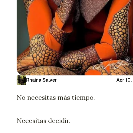
Rhaina Salver
Apr 10,
No necesitas más tiempo.
Necesitas decidir.