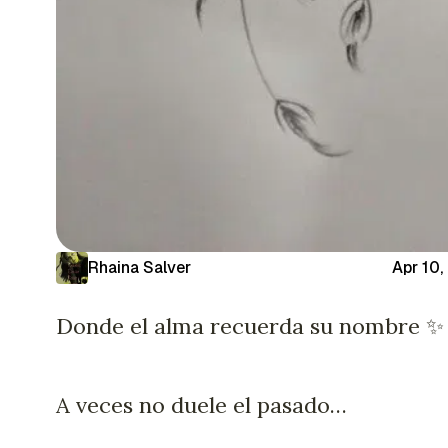
Rhaina Salver
Apr 10,
Donde el alma recuerda su nombre ✨
A veces no duele el pasado…